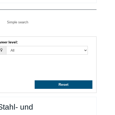
Simple search
reer level
:
Reset
tahl- und