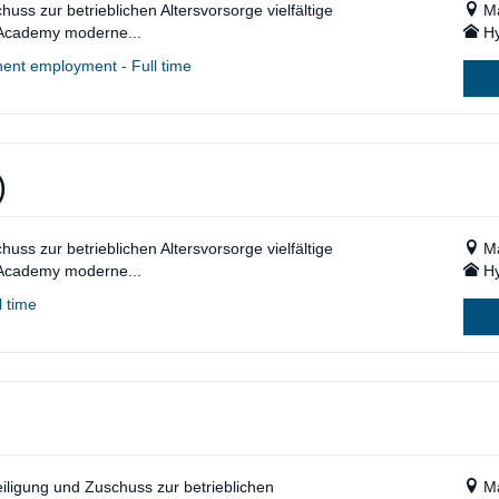
huss zur betrieblichen Altersvorsorge vielfältige
Ma
e Academy moderne...
Hy
nent employment - Full time
)
huss zur betrieblichen Altersvorsorge vielfältige
Ma
e Academy moderne...
Hy
 time
eiligung und Zuschuss zur betrieblichen
Ma