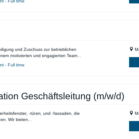
t - Full time
eiligung und Zuschuss zur betrieblichen
Ma
einem motivierten und engagierten Team...
t - Full time
tion Geschäftsleitung (m/w/d)
rheitsfenster, -türen, und -fassaden, die
Ma
n. Wir bieten...